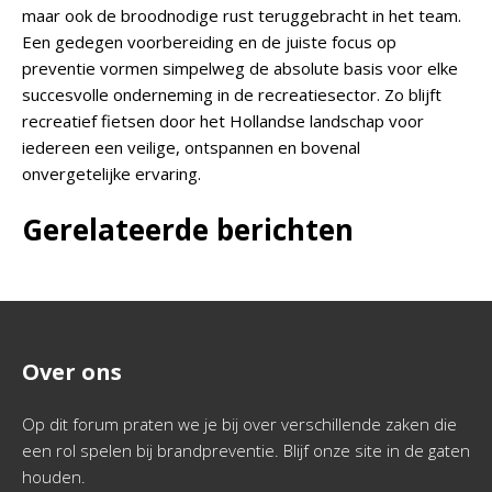
maar ook de broodnodige rust teruggebracht in het team.
Een gedegen voorbereiding en de juiste focus op
preventie vormen simpelweg de absolute basis voor elke
succesvolle onderneming in de recreatiesector. Zo blijft
recreatief fietsen door het Hollandse landschap voor
iedereen een veilige, ontspannen en bovenal
onvergetelijke ervaring.
Gerelateerde berichten
Over ons
Op dit forum praten we je bij over verschillende zaken die
een rol spelen bij brandpreventie. Blijf onze site in de gaten
houden.