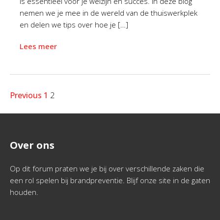
is essentieel voor je welzijn en succes. In deze blog
nemen we je mee in de wereld van de thuiswerkplek
en delen we tips over hoe je […]
Lees meer
Previous
1
2
Over ons
Op dit forum praten we je bij over verschillende zaken die
een rol spelen bij brandpreventie. Blijf onze site in de gaten
houden.